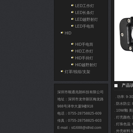
LED工作灯
LED长条灯
LED越野射灯
LED手电筒
HID
HID手电筒
HID工作灯
HID手持灯
HID越野射灯
灯罩/线组/支架
产品
深圳市顺通兆朗科技有限公司
. 功率: 9-3
地址：深圳市龙华新区梅龙路
. 防水防尘: 
988号泽华大厦9楼918
. 10W/颗
电话：0755-28758825-609
. 灯壳颜色:
传真：0755-28758825-603
. 灯珠色温: 
E-mail：st1688@sthid.com
. 外壳材料