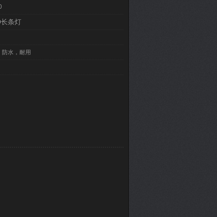
0
D长条灯
，防水，耐用