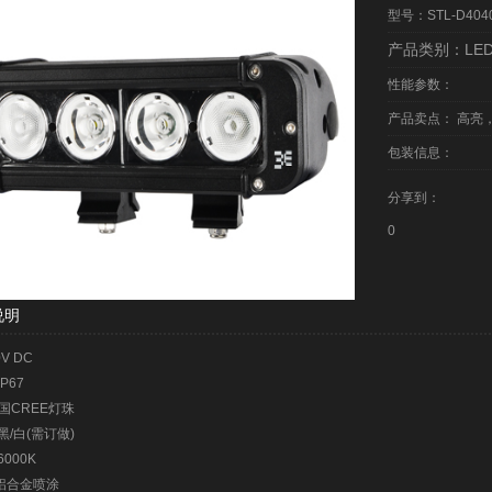
型号：STL-D404
产品类别：LE
性能参数：
产品卖点： 高亮
包装信息：
分享到：
0
说明
0V DC
IP67
 美国CREE灯珠
 黑/白(需订做)
6000K
:铝合金喷涂