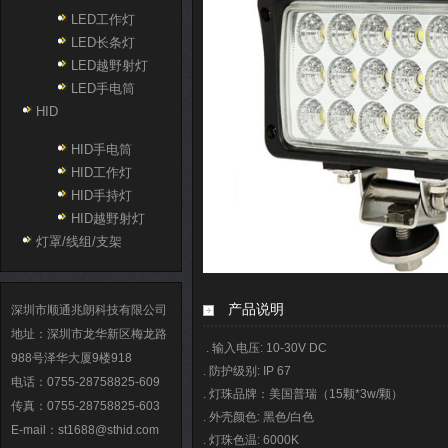
LED工作灯
LED长条灯
LED越野射灯
LED手电筒
HID
HID手电筒
HID工作灯
HID手持灯
HID越野射灯
灯罩/线组/支架
产品说明
深圳市顺通兆朗科技有限公司
地址：深圳市龙华新区梅龙路
. 输入电压: 10-30V DC
988号泽华大厦9楼918
. 防护级别: IP 67
电话：0755-28758825-609
. 灯珠品牌：美国普瑞（15颗*3w/颗）
传真：0755-28758825-603
. 外壳颜色: 黑色/白色
E-mail：st1688@sthid.com
. 灯珠色温: 6000K