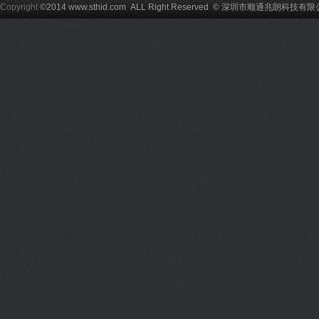
Copyright
©2014 www.sthid.com ALL Right Reserved © 深圳市顺通兆朗科技有