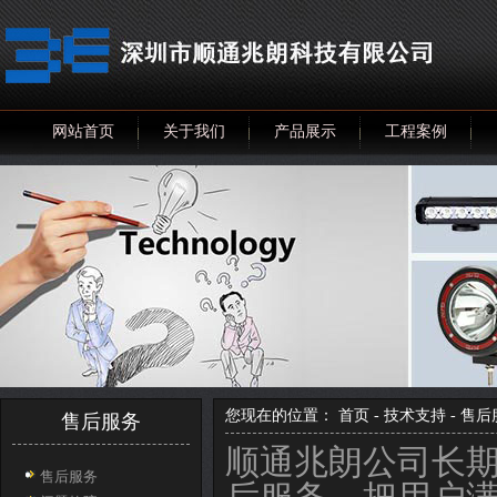
网站首页
关于我们
产品展示
工程案例
您现在的位置：
首页
-
技术支持
-
售后
售后服务
顺通兆朗公司长
售后服务